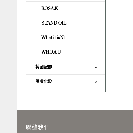
ROSA.K
STAND OIL
What it isNt
WHO.A.U
韓國配飾
護膚化妝
聯絡我們